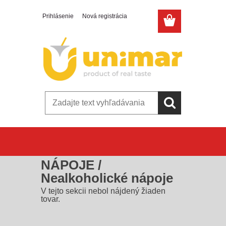
Prihlásenie
Nová registrácia
Úvod
»
NÁPOJE
»
Nealkoholické nápoje
NÁPOJE /
Nealkoholické nápoje
V tejto sekcii nebol nájdený žiaden
tovar.